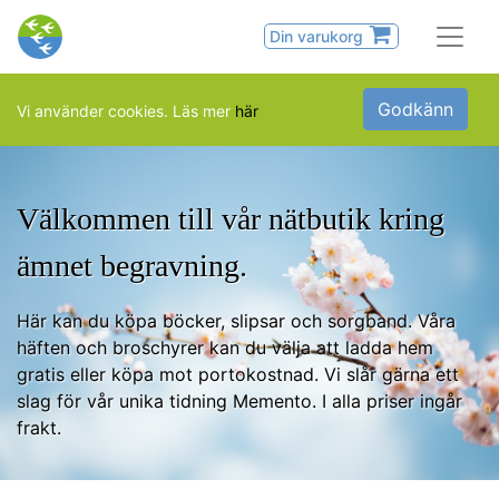
Din varukorg
Godkänn
Vi använder cookies. Läs mer
här
Välkommen till vår nätbutik kring
ämnet begravning.
Här kan du köpa böcker, slipsar och sorgband. Våra
häften och broschyrer kan du välja att ladda hem
gratis eller köpa mot portokostnad. Vi slår gärna ett
slag för vår unika tidning Memento. I alla priser ingår
frakt.