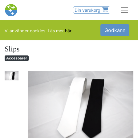
Din varukorg
Godkänn
Vi använder cookies. Läs mer
här
Slips
Accesoarer